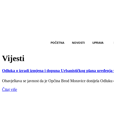
POČETNA
NOVOSTI
UPRAVA
Vijesti
Odluka o izradi izmjena i dopuna Urbanističkog plana uređenja
Obavještava se javnost da je Općina Brod Moravice donijela Odluku o
Čitaj više