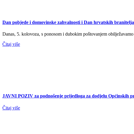
Dan pobjede i domovinske zahvalnosti i Dan hrvatskih branitelja
Danas, 5. kolovoza, s ponosom i dubokim poštovanjem obilježavamo Da
Čitaj više
JAVNI POZIV za podnošenje prijedloga za dodjelu Općinskih pr
Čitaj više