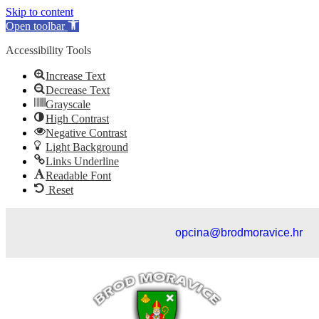
Skip to content
Open toolbar
Accessibility Tools
Increase Text
Decrease Text
Grayscale
High Contrast
Negative Contrast
Light Background
Links Underline
Readable Font
Reset
opcina@brodmoravice.hr