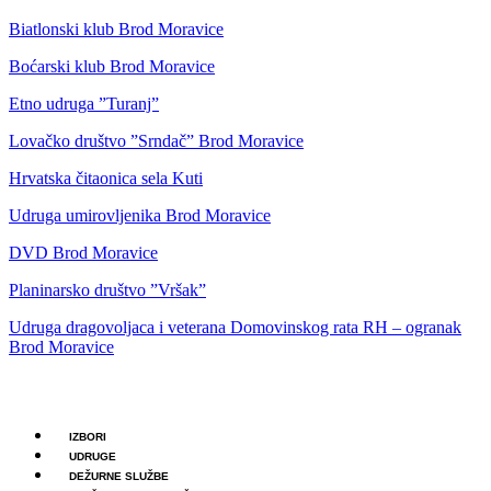
Biatlonski klub Brod Moravice
Boćarski klub Brod Moravice
Etno udruga ”Turanj”
Lovačko društvo ”Srndač” Brod Moravice
Hrvatska čitaonica sela Kuti
Udruga umirovljenika Brod Moravice
DVD Brod Moravice
Planinarsko društvo ”Vršak”
Udruga dragovoljaca i veterana Domovinskog rata RH – ogranak
Brod Moravice
IZBORI
UDRUGE
DEŽURNE SLUŽBE