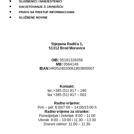
SLUŽBENICI I NAMJEŠTENICI
SAVJETOVANJE S JAVNOŠĆU
PRAVO NA PRISTUP INFORMACIJAMA
SLUŽBENE NOVINE
Stjepana Radića 1,
51312 Brod Moravice
OIB:
05181328356
MB:
0564149
IBAN
:HR0524020061803800007
Kontakt:
tel: +385 (51) 817 – 180
fax +385 (51) 817 – 002
Radno vrijeme:
Pon – pet 6:00/7:00 – 14:00/15:00 h
Radno vrijeme za stranke:
Ponedjeljak i četvrtak 8:00 – 11:00
Utorak 8:00 – 10:00 i 11:30 – 13:30
Dnevni odmor: 11:00 – 11:30