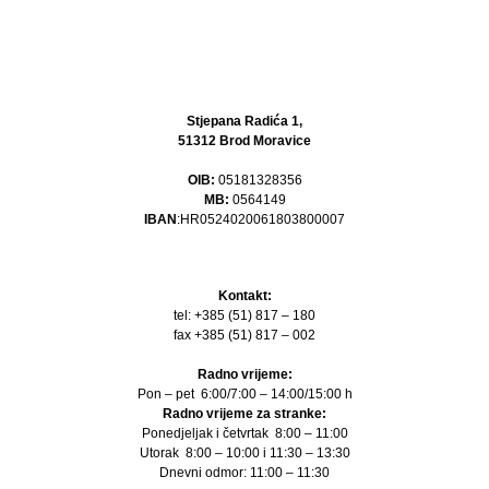
Stjepana Radića 1,
51312 Brod Moravice
OIB:
05181328356
MB:
0564149
IBAN
:HR0524020061803800007
Kontakt:
tel: +385 (51) 817 – 180
fax +385 (51) 817 – 002
Radno vrijeme:
Pon – pet 6:00/7:00 – 14:00/15:00 h
Radno vrijeme za stranke:
Ponedjeljak i četvrtak 8:00 – 11:00
Utorak 8:00 – 10:00 i 11:30 – 13:30
Dnevni odmor: 11:00 – 11:30