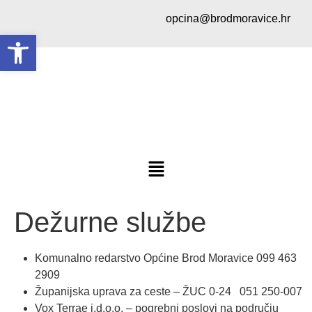
opcina@brodmoravice.hr
Open toolbar
Dežurne službe
Komunalno redarstvo Općine Brod Moravice 099 463
2909
Županijska uprava za ceste – ŽUC 0-24 051 250-007
Vox Terrae j.d.o.o. – pogrebni poslovi na području