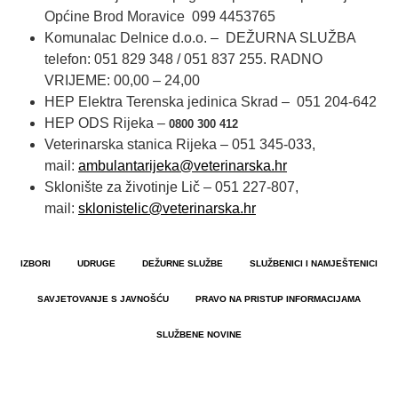
Općine Brod Moravice 099 4453765
Komunalac Delnice d.o.o. – DEŽURNA SLUŽBA
telefon: 051 829 348 / 051 837 255. RADNO
VRIJEME: 00,00 – 24,00
HEP Elektra Terenska jedinica Skrad – 051 204-642
HEP ODS Rijeka –
0800 300 412
Veterinarska stanica Rijeka – 051 345-033,
mail:
ambulantarijeka@
veterinarska.hr
Sklonište za životinje Lič – 051 227-807,
mail:
sklonistelic@
veterinarska.hr
IZBORI
UDRUGE
DEŽURNE SLUŽBE
SLUŽBENICI I NAMJEŠTENICI
SAVJETOVANJE S JAVNOŠĆU
PRAVO NA PRISTUP INFORMACIJAMA
SLUŽBENE NOVINE