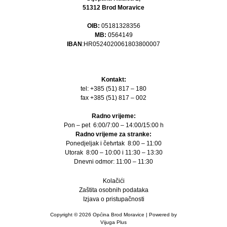
51312 Brod Moravice
OIB:
05181328356
MB:
0564149
IBAN
:HR0524020061803800007
Kontakt:
tel: +385 (51) 817 – 180
fax +385 (51) 817 – 002
Radno vrijeme:
Pon – pet 6:00/7:00 – 14:00/15:00 h
Radno vrijeme za stranke:
Ponedjeljak i četvrtak 8:00 – 11:00
Utorak 8:00 – 10:00 i 11:30 – 13:30
Dnevni odmor: 11:00 – 11:30
Kolačići
Zaštita osobnih podataka
Izjava o pristupačnosti
Copyright © 2026 Općina Brod Moravice | Powered by
Vijuga Plus