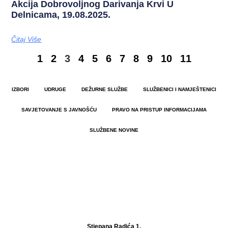
Akcija Dobrovoljnog Darivanja Krvi U
Delnicama, 19.08.2025.
Čitaj Više
1
2
3
4
5
6
7
8
9
10
11
IZBORI
UDRUGE
DEŽURNE SLUŽBE
SLUŽBENICI I NAMJEŠTENICI
SAVJETOVANJE S JAVNOŠĆU
PRAVO NA PRISTUP INFORMACIJAMA
SLUŽBENE NOVINE
Stjepana Radića 1,