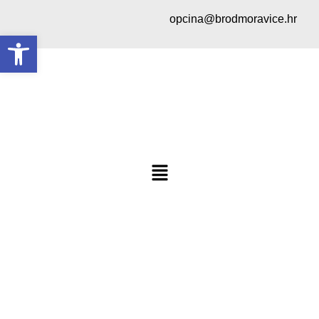
opcina@brodmoravice.hr
Open toolbar
Vijesti