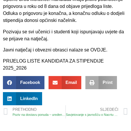
prigovora u roku od 8 dana od objave prijedloga liste.
Odluka o prigovoru je konačna, a konačnu odluku o dodjeli
stipendija donosi općinski načelnik.
Pozivaju se svi učenici i studenti koji ispunjavaju uvjete da
se prijave na natječaj.
Javni natječaj i obvezni obrasci nalaze se
OVDJE
.
PRIJELOG LISTE KANDIDATA ZA STIPENDIJE
2025_2026
Facebook
Email
Print
LinkedIn
PRETHODNO
SLJEDEĆI
Poziv na dostavu ponuda – uređenje ceste prema Vatrogasnom domu
Savjetovanje s javnošću o Nacrtu Odluke o grobljima na području Općine Brod Moravice.