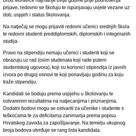
Brod Moravice najmanje dvije godine prije podnošenja
prijave, redovno se školuju te ispunjavaju uvjete vezane uz
dob, uspjeh i status školovanja.
Na natječaj se mogu prijaviti redovni učenici srednjih škola
te redovni studenti preddiplomskih, diplomskih i integriranih
studija.
Pravo na stipendiju nemaju učenici i studenti koji se
obrazuju uz rad (osim studenata koji rade putem
studentskog ugovora), koji su korisnici stipendija iz javnih
izvora po drugoj osnovi te koji ponavljaju godinu za koju
traže stipendiju.
Kandidati se boduju prema uspjehu u školovanju te
ostvarenim rezultatima na natjecanjima i priznanjima.
Dodatni bodovi mogu se ostvariti za učenike i studente s
teškoćama te za deficitarna zanimanja prema popisu
Hrvatskog zavoda za zapošljavanje. Na temelju ukupnog
broja bodova utvrđuje se rang lista kandidata.