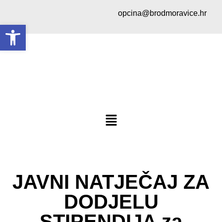
opcina@brodmoravice.hr
Open toolbar
JAVNI NATJEČAJ ZA
DODJELU
STIPENDIJA za