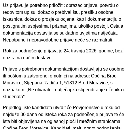
Uz prijavu je potrebno priložiti: obrazac prijave, potvrdu o
redovitom upisu, dokaz o prebivalištu, presliku osobne
iskaznice, dokaz o prosjeku ocjena, kao i dokumentaciju o
postignutim uspjesima i priznanjima, ukoliko postoji. Ostala
dokumentacija dostavlja se sukladno uvjetima natječaja.
Nepotpune i nepravodobne prijave neće se razmatrati.
Rok za podnošenje prijava je 24. travnja 2026. godine, bez
obzira na način dostave.
Prijave s potrebnom dokumentacijom dostavljaju se osobno
ili poštom u zatvorenoj omotnici na adresu: Općina Brod
Moravice, Stjepana Radića 1, 51312 Brod Moravice, s
naznakom: „Ne otvarati – natječaj za stipendiranje učenika i
studenata“.
Prijedlog liste kandidata utvrdit će Povjerenstvo u roku od
najduže 30 dana od isteka roka za podnošenje prijava te će
ista biti objavljena na oglasnoj ploči i mrežnim stranicama
Općine Brod Moravice. Kandidati imaju pravo podnošenja