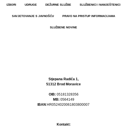
IZBORI
UDRUGE
DEŽURNE SLUŽBE
SLUŽBENICI I NAMJEŠTENICI
SAVJETOVANJE S JAVNOŠĆU
PRAVO NA PRISTUP INFORMACIJAMA
SLUŽBENE NOVINE
Stjepana Radića 1,
51312 Brod Moravice
OIB:
05181328356
MB:
0564149
IBAN
:HR0524020061803800007
Kontakt: