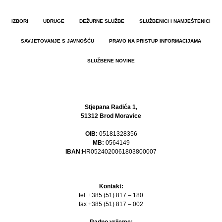
IZBORI
UDRUGE
DEŽURNE SLUŽBE
SLUŽBENICI I NAMJEŠTENICI
SAVJETOVANJE S JAVNOŠĆU
PRAVO NA PRISTUP INFORMACIJAMA
SLUŽBENE NOVINE
Stjepana Radića 1,
51312 Brod Moravice
OIB:
05181328356
MB:
0564149
IBAN
:HR0524020061803800007
Kontakt:
tel: +385 (51) 817 – 180
fax +385 (51) 817 – 002
Radno vrijeme: