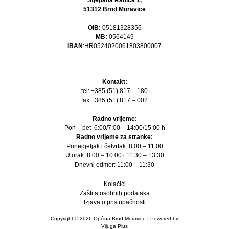
51312 Brod Moravice
OIB:
05181328356
MB:
0564149
IBAN
:HR0524020061803800007
Kontakt:
tel: +385 (51) 817 – 180
fax +385 (51) 817 – 002
Radno vrijeme:
Pon – pet 6:00/7:00 – 14:00/15:00 h
Radno vrijeme za stranke:
Ponedjeljak i četvrtak 8:00 – 11:00
Utorak 8:00 – 10:00 i 11:30 – 13:30
Dnevni odmor: 11:00 – 11:30
Kolačići
Zaštita osobnih podataka
Izjava o pristupačnosti
Copyright © 2026 Općina Brod Moravice | Powered by
Vijuga Plus