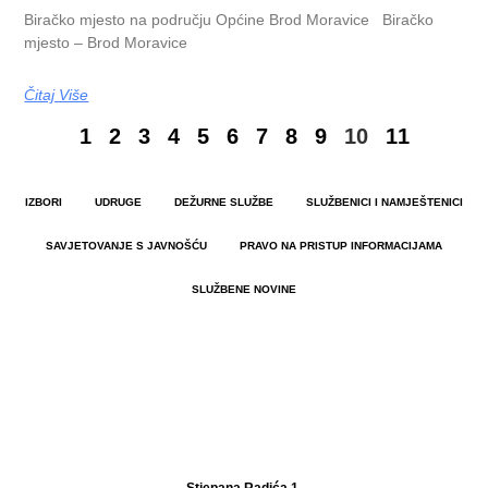
Biračko mjesto na području Općine Brod Moravice Biračko
mjesto – Brod Moravice
Čitaj Više
1
2
3
4
5
6
7
8
9
10
11
IZBORI
UDRUGE
DEŽURNE SLUŽBE
SLUŽBENICI I NAMJEŠTENICI
SAVJETOVANJE S JAVNOŠĆU
PRAVO NA PRISTUP INFORMACIJAMA
SLUŽBENE NOVINE
Stjepana Radića 1,