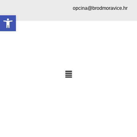
opcina@brodmoravice.hr
Open toolbar
Vijesti