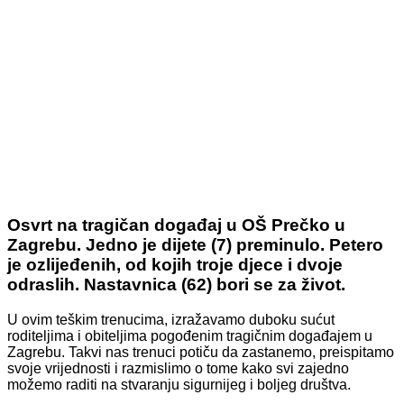
Osvrt na tragičan događaj u OŠ Prečko u
Zagrebu. Jedno je dijete (7) preminulo. Petero
je ozlijeđenih, od kojih troje djece i dvoje
odraslih. Nastavnica (62) bori se za život.
U ovim teškim trenucima, izražavamo duboku sućut
roditeljima i obiteljima pogođenim tragičnim događajem u
Zagrebu. Takvi nas trenuci potiču da zastanemo, preispitamo
svoje vrijednosti i razmislimo o tome kako svi zajedno
možemo raditi na stvaranju sigurnijeg i boljeg društva.