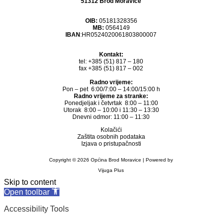
51312 Brod Moravice
OIB:
05181328356
MB:
0564149
IBAN
:HR0524020061803800007
Kontakt:
tel: +385 (51) 817 – 180
fax +385 (51) 817 – 002
Radno vrijeme:
Pon – pet 6:00/7:00 – 14:00/15:00 h
Radno vrijeme za stranke:
Ponedjeljak i četvrtak 8:00 – 11:00
Utorak 8:00 – 10:00 i 11:30 – 13:30
Dnevni odmor: 11:00 – 11:30
Kolačići
Zaštita osobnih podataka
Izjava o pristupačnosti
Copyright © 2026 Općina Brod Moravice | Powered by
Vijuga Plus
Skip to content
Open toolbar
Accessibility Tools