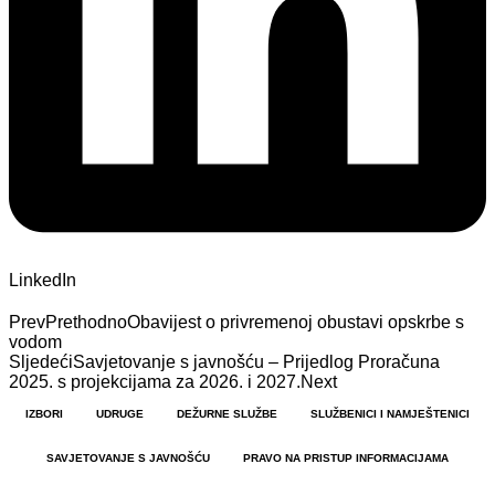
LinkedIn
Prev
Prethodno
Obavijest o privremenoj obustavi opskrbe s
vodom
Sljedeći
Savjetovanje s javnošću – Prijedlog Proračuna
2025. s projekcijama za 2026. i 2027.
Next
IZBORI
UDRUGE
DEŽURNE SLUŽBE
SLUŽBENICI I NAMJEŠTENICI
SAVJETOVANJE S JAVNOŠĆU
PRAVO NA PRISTUP INFORMACIJAMA