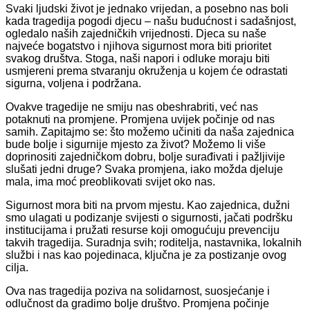
Svaki ljudski život je jednako vrijedan, a posebno nas boli
kada tragedija pogodi djecu – našu budućnost i sadašnjost,
ogledalo naših zajedničkih vrijednosti. Djeca su naše
najveće bogatstvo i njihova sigurnost mora biti prioritet
svakog društva. Stoga, naši napori i odluke moraju biti
usmjereni prema stvaranju okruženja u kojem će odrastati
sigurna, voljena i podržana.
Ovakve tragedije ne smiju nas obeshrabriti, već nas
potaknuti na promjene. Promjena uvijek počinje od nas
samih. Zapitajmo se: što možemo učiniti da naša zajednica
bude bolje i sigurnije mjesto za život? Možemo li više
doprinositi zajedničkom dobru, bolje surađivati i pažljivije
slušati jedni druge? Svaka promjena, iako možda djeluje
mala, ima moć preoblikovati svijet oko nas.
Sigurnost mora biti na prvom mjestu. Kao zajednica, dužni
smo ulagati u podizanje svijesti o sigurnosti, jačati podršku
institucijama i pružati resurse koji omogućuju prevenciju
takvih tragedija. Suradnja svih; roditelja, nastavnika, lokalnih
službi i nas kao pojedinaca, ključna je za postizanje ovog
cilja.
Ova nas tragedija poziva na solidarnost, suosjećanje i
odlučnost da gradimo bolje društvo. Promjena počinje