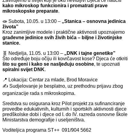
Zavirujemo u svijet koji je oku nevidljiv! Djeca će naučiti
kako mikroskop funkcionira i promatrati prave
mikroskopske preparate
.
🧫 Subota, 10.05. u 13:00 –
„Stanica – osnovna jedinica
života”
Kroz zanimljive modele i praktične aktivnosti upoznajemo
građevne jedinice svih živih bića – biljne i životinjske
stanice.
🧬 Nedjelja, 11.05. u 13:00 –
„DNK i tajne genetike”
Što određuje boju očiju ili kovrčavost kose? Djeca će otkriti
što su geni i kako se nasljeđuju osobine
, te upoznati
spiralni svijet DNK
.
📍 Lokacija: Centar za mlade, Brod Moravice
✍️ Sudjelovanje je besplatno, uz prethodnu prijavu zbog
organizacije rada s mikroskopima.
Sredstva su osigurana kroz Pilot projekt za sufinanciranje
provedbe edukativnih, kulturnih i sportskih aktivnosti djece
predškolske dobi i djece od I. do IV. razreda osnovne škole
Ministarstva demografije i useljeništva.
Voditeljica programa ST++ 091/904 5662