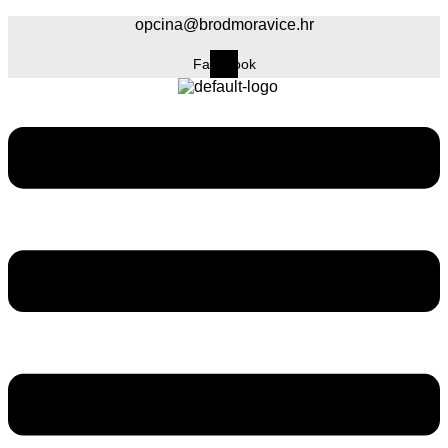
opcina@brodmoravice.hr
Facebook
Menu