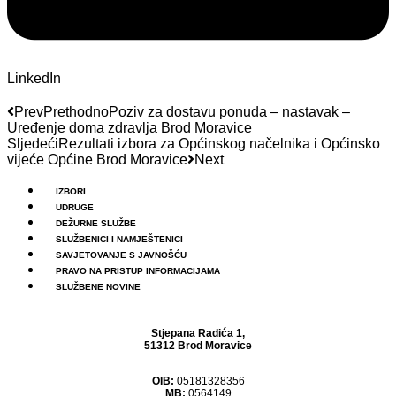
LinkedIn
Prev
Prethodno
Poziv za dostavu ponuda – nastavak –
Uređenje doma zdravlja Brod Moravice
Sljedeći
Rezultati izbora za Općinskog načelnika i Općinsko
vijeće Općine Brod Moravice
Next
Menu
IZBORI
UDRUGE
DEŽURNE SLUŽBE
SLUŽBENICI I NAMJEŠTENICI
SAVJETOVANJE S JAVNOŠĆU
PRAVO NA PRISTUP INFORMACIJAMA
SLUŽBENE NOVINE
Stjepana Radića 1,
51312 Brod Moravice
OIB:
05181328356
MB:
0564149