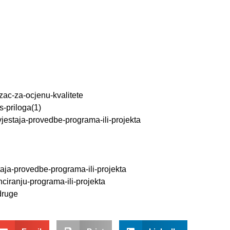
zac-za-ocjenu-kvalitete
s-priloga(1)
vjestaja-provedbe-programa-ili-projekta
aja-provedbe-programa-ili-projekta
ciranju-programa-ili-projekta
druge