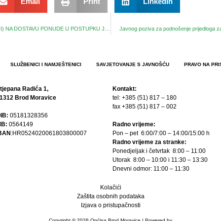
Email
Print
LinkedIn
JAVNI POZIV (PONOVLJENI) NA DOSTAVU PONUDE U POSTUPKU JEDNOSTAVNE NABAVE ZA UREĐENJE DOMA ZDRAVLJA BROD MORAVICE
Javnog poziva za podnošenje prijedloga za
SLUŽBENICI I NAMJEŠTENICI
SAVJETOVANJE S JAVNOŠĆU
PRAVO NA PRI
tjepana Radića 1,
Kontakt:
1312 Brod Moravice
tel: +385 (51) 817 – 180
fax +385 (51) 817 – 002
IB:
05181328356
B:
0564149
Radno vrijeme:
BAN
:HR0524020061803800007
Pon – pet 6:00/7:00 – 14:00/15:00 h
Radno vrijeme za stranke:
Ponedjeljak i četvrtak 8:00 – 11:00
Utorak 8:00 – 10:00 i 11:30 – 13:30
Dnevni odmor: 11:00 – 11:30
Kolačići
Zaštita osobnih podataka
Izjava o pristupačnosti
Copyright © 2026 Općina Brod Moravice | Powered by