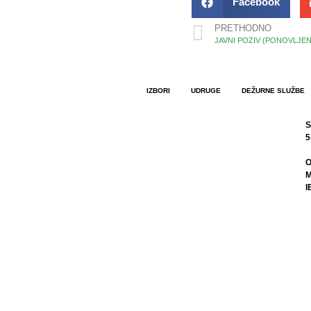
Facebook
PRETHODNO
IZBORI
UDRUGE
DEŽURNE SLUŽBE
S
5
O
M
I