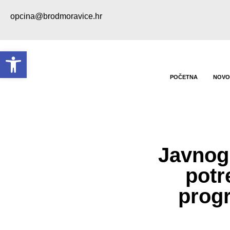
opcina@brodmoravice.hr
Open toolbar
POČETNA
NOVO
Javnog 
potr
progr