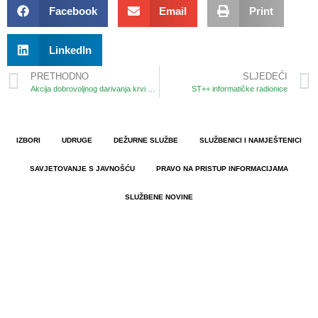
Facebook
Email
Print
LinkedIn
PRETHODNO
SLJEDEĆI
Akcija dobrovoljnog darivanja krvi u Delnicama, 17.02.2025.
ST++ informatičke radionice
IZBORI
UDRUGE
DEŽURNE SLUŽBE
SLUŽBENICI I NAMJEŠTENICI
SAVJETOVANJE S JAVNOŠĆU
PRAVO NA PRISTUP INFORMACIJAMA
SLUŽBENE NOVINE