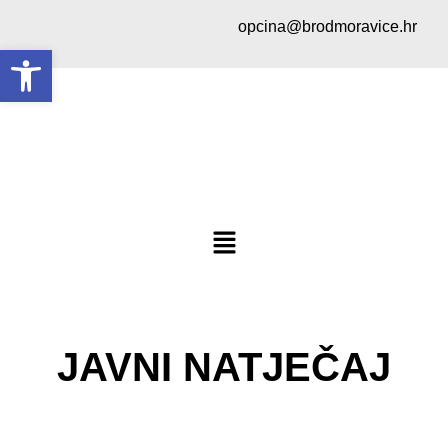
opcina@brodmoravice.hr
Open toolbar
JAVNI NATJEČAJ