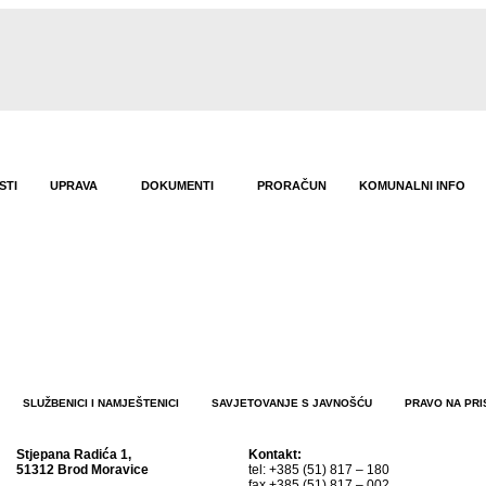
STI
UPRAVA
DOKUMENTI
PRORAČUN
KOMUNALNI INFO
SLUŽBENICI I NAMJEŠTENICI
SAVJETOVANJE S JAVNOŠĆU
PRAVO NA PRI
Stjepana Radića 1,
Kontakt:
51312 Brod Moravice
tel: +385 (51) 817 – 180
fax +385 (51) 817 – 002