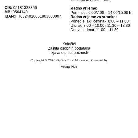
OIB:
05181328356
Radno vrijeme:
MB:
0564149
Pon – pet 6:00/7:00 – 14:00/15:00 h
IBAN
:HR0524020061803800007
Radno vrijeme za stranke:
Ponedjeljak i četvrtak 8:00 – 11:00
Utorak 8:00 – 10:00 i 11:30 – 13:30
Dnevni odmor: 11:00 – 11:30
Kolačići
Zaštita osobnih podataka
Izjava o pristupačnosti
Copyright © 2026 Općina Brod Moravice | Powered by
Vijuga Plus