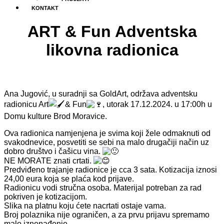
KONTAKT
ART & Fun Adventska
likovna radionica
Ana Jugović, u suradnji sa GoldArt, održava adventsku
radionicu Art
& Fun
, utorak 17.12.2024. u 17:00h u
Domu kulture Brod Moravice.
Ova radionica namjenjena je svima koji žele odmaknuti od
svakodnevice, posvetiti se sebi na malo drugačiji način uz
dobro društvo i čašicu vina.
NE MORATE znati crtati.
Predviđeno trajanje radionice je cca 3 sata. Kotizacija iznosi
24,00 eura koja se plaća kod prijave.
Radionicu vodi stručna osoba. Materijal potreban za rad
pokriven je kotizacijom.
Slika na platnu koju ćete nacrtati ostaje vama.
Broj polaznika nije ograničen, a za prvu prijavu spremamo
malo iznenađenje.