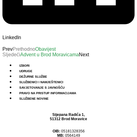
LinkedIn
Prev
Prethodno
Obavijest
Sljedeći
Advent u Brod Moravicama
Next
Menu
IZBORI
UDRUGE
DEŽURNE SLUŽBE
SLUŽBENICI I NAMJEŠTENICI
SAVJETOVANJE S JAVNOŠĆU
PRAVO NA PRISTUP INFORMACIJAMA
SLUŽBENE NOVINE
Stjepana Radića 1,
51312 Brod Moravice
OIB:
05181328356
MB:
0564149